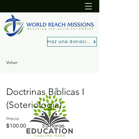
Haz una donación
Volver
Doctrinas Bíblicas I
(Soteriología)
Precio
Duración
$100.00
3.0 horas