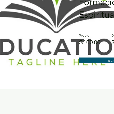
Formaci
Espiritua
Precio
D
$100.00
Inscr