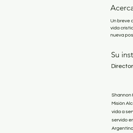
Acerca
Un breve c
vida crist
nueva posi
Su ins
Directo
Shannon H
Misión Al
vida a ser
servido e
Argentina