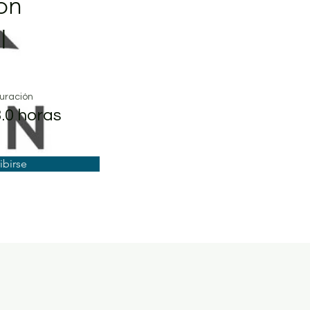
ón
l
uración
3.0 horas
ibirse