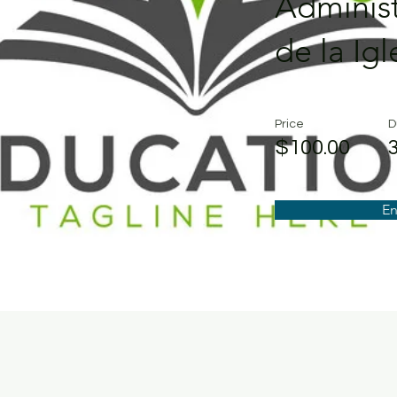
Administ
de la Igl
Price
D
$100.00
En