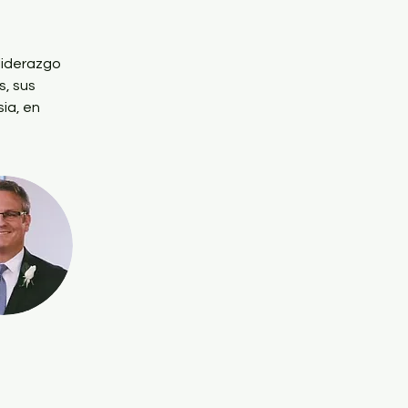
liderazgo 
, sus 
ia, en 