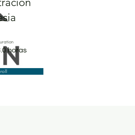
ración
esia
uration
3.0 horas
roll