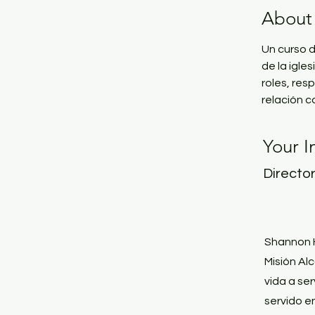
About
Un curso d
de la igle
roles, res
relación c
Your I
Directo
Shannon H
Misión Al
vida a ser
servido e